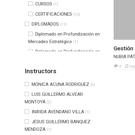
CURSOS
(1)
CERTIFICACIONES
(10)
DIPLOMADOS
(11)
Diplomado en Profundización en
Mercadeo Estratégico
(1)
Gestión
Diplomado en Profundización en
NUBIA PA
gerencia en Seguridad y Salud en
6
sep
Trabajo
(2)
Instructors
Diplomado en tecnologías de
software para la industria 4.0
MONICA ACUNA RODRIGUEZ
(4)
(6)
LUIS GUILLERMO ALVEAR
Diplomado en NIIF
(3)
MONTOYA
(2)
Diplomado en profundización en
gestión tributaria
INIRIDA AVENDANO VILLA
(1)
(1)
DIPLOMADO PROFUNDIZACIÓN
JESUS GUILLERMO BANQUEZ
EN INTERVENCIÓN PSICOSOCIAL
MENDOZA
(1)