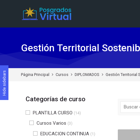
Skip to navigation
Skip to search form
Skip to login form
Skip to footer
Saltar al contenido principal
Gestión Territorial Sostenib
Hide sidebars
Página Principal
Cursos
DIPLOMADOS
Gestión Territorial
Categorías de curso
PLANTILLA CURSO
(14)
Cursos Varios
(3)
EDUCACION CONTINUA
(1)