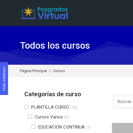
Skip to navigation
Skip to search form
Skip to login form
Skip to footer
Saltar al contenido principal
Todos los cursos
Hide sidebars
Página Principal
Cursos
Categorías de curso
PLANTILLA CURSO
(14)
Cursos Varios
(3)
EDUCACION CONTINUA
(1)