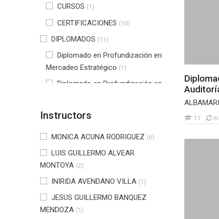
CURSOS
(1)
CERTIFICACIONES
(10)
DIPLOMADOS
(11)
Diplomado en Profundización en
Mercadeo Estratégico
(1)
Diploma
Diplomado en Profundización en
Auditorí
gerencia en Seguridad y Salud en
ALBAMARI
Trabajo
(2)
Instructors
11
m
Diplomado en tecnologías de
software para la industria 4.0
MONICA ACUNA RODRIGUEZ
(4)
(6)
LUIS GUILLERMO ALVEAR
Diplomado en NIIF
(3)
MONTOYA
(2)
Diplomado en profundización en
gestión tributaria
INIRIDA AVENDANO VILLA
(1)
(1)
DIPLOMADO PROFUNDIZACIÓN
JESUS GUILLERMO BANQUEZ
EN INTERVENCIÓN PSICOSOCIAL
MENDOZA
(1)