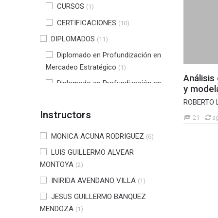
CURSOS
(1)
CERTIFICACIONES
(10)
DIPLOMADOS
(11)
Diplomado en Profundización en
Mercadeo Estratégico
(1)
Análisis
Diplomado en Profundización en
y model
gerencia en Seguridad y Salud en
ROBERTO
Trabajo
(2)
Instructors
21
a
Diplomado en tecnologías de
software para la industria 4.0
MONICA ACUNA RODRIGUEZ
(4)
(6)
LUIS GUILLERMO ALVEAR
Diplomado en NIIF
(3)
MONTOYA
(2)
Diplomado en profundización en
gestión tributaria
INIRIDA AVENDANO VILLA
(1)
(1)
DIPLOMADO PROFUNDIZACIÓN
JESUS GUILLERMO BANQUEZ
EN INTERVENCIÓN PSICOSOCIAL
MENDOZA
(1)