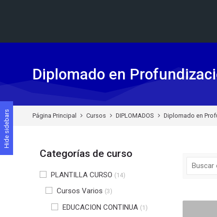
Skip to navigation
Skip to search form
Skip to login form
Skip to footer
Saltar al contenido principal
Diplomado en Profundizaci
Hide sidebars
Página Principal
Cursos
DIPLOMADOS
Diplomado en Prof
Categorías de curso
PLANTILLA CURSO
(14)
Cursos Varios
(3)
EDUCACION CONTINUA
(1)