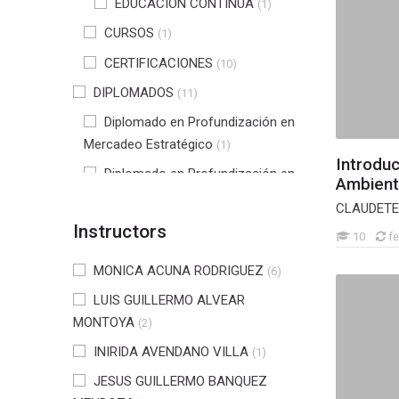
EDUCACION CONTINUA
(1)
CURSOS
(1)
CERTIFICACIONES
(10)
DIPLOMADOS
(11)
Diplomado en Profundización en
Mercadeo Estratégico
(1)
Introduc
Diplomado en Profundización en
Ambient
gerencia en Seguridad y Salud en
CLAUDETE
Trabajo
(2)
Instructors
10
fe
Diplomado en tecnologías de
software para la industria 4.0
MONICA ACUNA RODRIGUEZ
(4)
(6)
LUIS GUILLERMO ALVEAR
Diplomado en NIIF
(3)
MONTOYA
(2)
Diplomado en profundización en
gestión tributaria
INIRIDA AVENDANO VILLA
(1)
(1)
DIPLOMADO PROFUNDIZACIÓN
JESUS GUILLERMO BANQUEZ