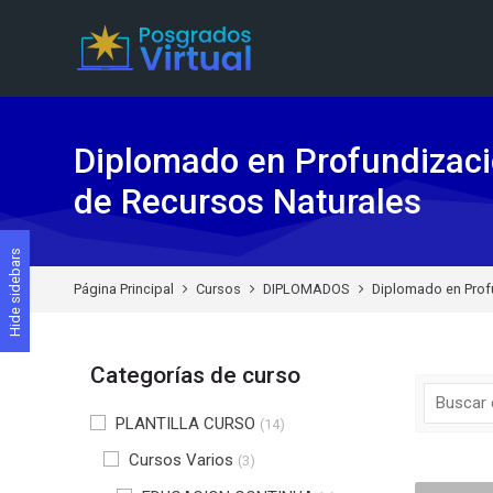
Skip to navigation
Skip to search form
Skip to login form
Skip to footer
Saltar al contenido principal
Diplomado en Profundizaci
de Recursos Naturales
Hide sidebars
Página Principal
Cursos
DIPLOMADOS
Diplomado en Profu
Categorías de curso
PLANTILLA CURSO
(14)
Cursos Varios
(3)