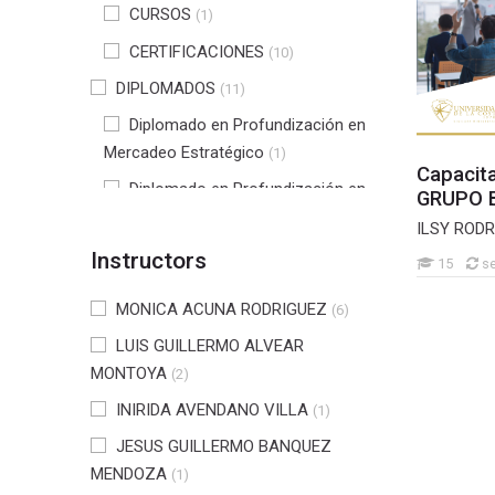
CURSOS
(1)
CERTIFICACIONES
(10)
DIPLOMADOS
(11)
Diplomado en Profundización en
Mercadeo Estratégico
(1)
Capacita
Diplomado en Profundización en
GRUPO 
gerencia en Seguridad y Salud en
ILSY ROD
Trabajo
(2)
Instructors
15
s
Diplomado en tecnologías de
software para la industria 4.0
MONICA ACUNA RODRIGUEZ
(4)
(6)
LUIS GUILLERMO ALVEAR
Diplomado en NIIF
(3)
MONTOYA
(2)
Diplomado en profundización en
gestión tributaria
INIRIDA AVENDANO VILLA
(1)
(1)
DIPLOMADO PROFUNDIZACIÓN
JESUS GUILLERMO BANQUEZ
EN INTERVENCIÓN PSICOSOCIAL
MENDOZA
(1)