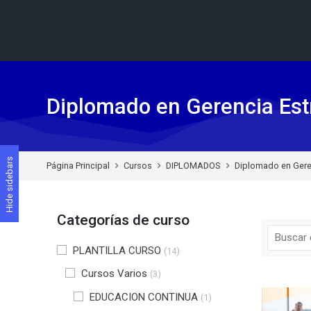
Skip to navigation
Skip to search form
Skip to login form
Skip to footer
Saltar al contenido principal
Diplomado en Gerencia Est
Hide sidebars
Página Principal
Cursos
DIPLOMADOS
Diplomado en Gere
Categorías de curso
PLANTILLA CURSO
(14)
Cursos Varios
(3)
EDUCACION CONTINUA
(1)