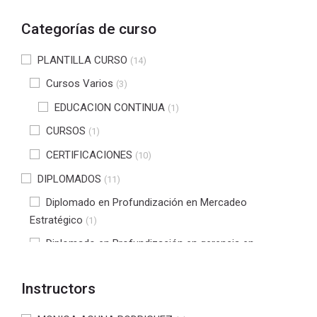
Categorías de curso
PLANTILLA CURSO
(14)
Cursos Varios
(3)
EDUCACION CONTINUA
(1)
CURSOS
(1)
CERTIFICACIONES
(10)
DIPLOMADOS
(11)
Diplomado en Profundización en Mercadeo
Estratégico
(1)
Diplomado en Profundización en gerencia en
Seguridad y Salud en Trabajo
(2)
Diplomado en tecnologías de software para la
Instructors
industria 4.0
(4)