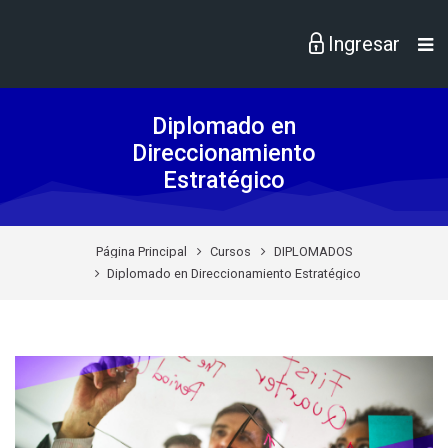
Skip to navigation
Skip to login form
Skip to footer
Saltar al contenido principal
Diplomado en
Direccionamiento
Estratégico
Página Principal
Cursos
DIPLOMADOS
Diplomado en Direccionamiento Estratégico