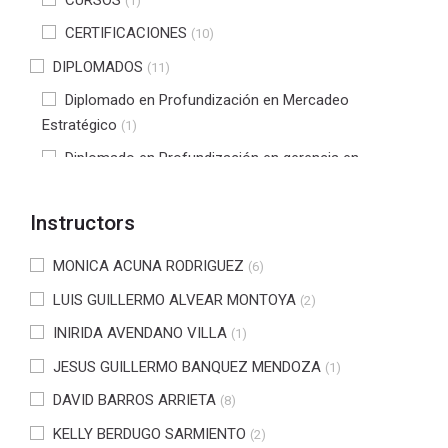
(1)
CERTIFICACIONES
(10)
DIPLOMADOS
(11)
Diplomado en Profundización en Mercadeo
Estratégico
(1)
Diplomado en Profundización en gerencia en
Seguridad y Salud en Trabajo
(2)
Diplomado en tecnologías de software para la
Instructors
industria 4.0
(4)
MONICA ACUNA RODRIGUEZ
(6)
Diplomado en NIIF
(3)
LUIS GUILLERMO ALVEAR MONTOYA
(2)
Diplomado en profundización en gestión tributaria
(1)
INIRIDA AVENDANO VILLA
(1)
DIPLOMADO PROFUNDIZACIÓN EN INTERVENCIÓN
PSICOSOCIAL
JESUS GUILLERMO BANQUEZ MENDOZA
(1)
(1)
Diplomado en Revisión Fiscal y Auditoría
DAVID BARROS ARRIETA
(2)
(8)
Diplomado en Direccionamiento Estratégico
KELLY BERDUGO SARMIENTO
(10)
(2)