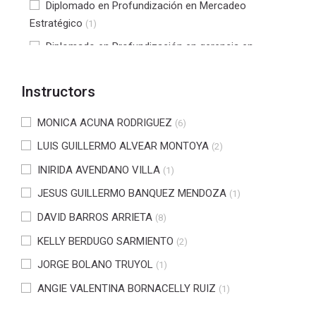
Diplomado en Profundización en Mercadeo
Estratégico
(1)
Diplomado en Profundización en gerencia en
Seguridad y Salud en Trabajo
(2)
Diplomado en tecnologías de software para la
Instructors
industria 4.0
(4)
MONICA ACUNA RODRIGUEZ
(6)
Diplomado en NIIF
(3)
LUIS GUILLERMO ALVEAR MONTOYA
(2)
Diplomado en profundización en gestión tributaria
(1)
INIRIDA AVENDANO VILLA
(1)
DIPLOMADO PROFUNDIZACIÓN EN INTERVENCIÓN
PSICOSOCIAL
JESUS GUILLERMO BANQUEZ MENDOZA
(1)
(1)
Diplomado en Revisión Fiscal y Auditoría
DAVID BARROS ARRIETA
(2)
(8)
Diplomado en Direccionamiento Estratégico
KELLY BERDUGO SARMIENTO
(10)
(2)
Diplomado en profundización psicología
JORGE BOLANO TRUYOL
(1)
organizacional y del trabajo
(2)
ANGIE VALENTINA BORNACELLY RUIZ
(1)
Diplomado de profundización en Gerencia de
LUZ ADRIANA BORRERO LOPEZ
(1)