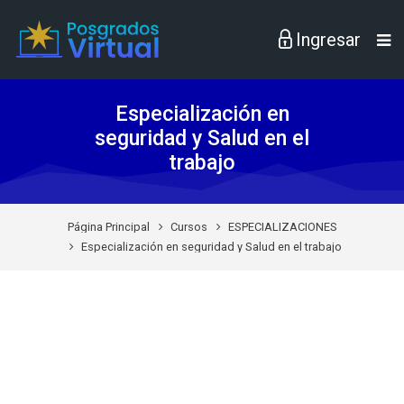
Skip to navigation
Skip to login form
Skip to footer
Saltar al contenido principal
Especialización en
seguridad y Salud en el
trabajo
Página Principal
Cursos
ESPECIALIZACIONES
Especialización en seguridad y Salud en el trabajo