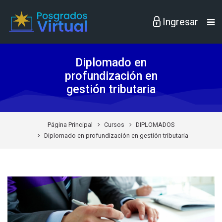
Skip to navigation
Skip to login form
Skip to footer
Saltar al contenido principal
Diplomado en
profundización en
gestión tributaria
Página Principal
Cursos
DIPLOMADOS
Diplomado en profundización en gestión tributaria