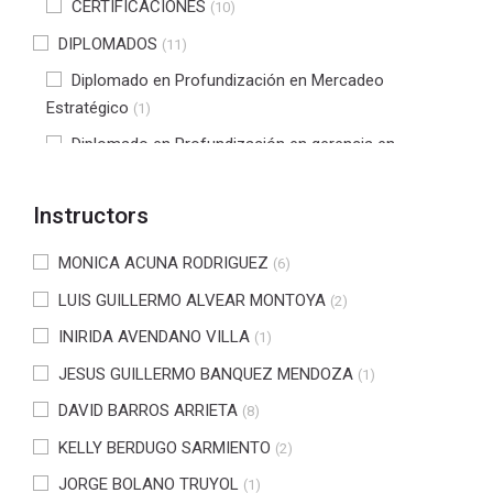
CERTIFICACIONES
(10)
DIPLOMADOS
(11)
Diplomado en Profundización en Mercadeo
Estratégico
(1)
Diplomado en Profundización en gerencia en
Seguridad y Salud en Trabajo
(2)
Diplomado en tecnologías de software para la
Instructors
industria 4.0
(4)
MONICA ACUNA RODRIGUEZ
(6)
Diplomado en NIIF
(3)
LUIS GUILLERMO ALVEAR MONTOYA
(2)
Diplomado en profundización en gestión tributaria
(1)
INIRIDA AVENDANO VILLA
(1)
DIPLOMADO PROFUNDIZACIÓN EN INTERVENCIÓN
PSICOSOCIAL
JESUS GUILLERMO BANQUEZ MENDOZA
(1)
(1)
Diplomado en Revisión Fiscal y Auditoría
DAVID BARROS ARRIETA
(2)
(8)
Diplomado en Direccionamiento Estratégico
KELLY BERDUGO SARMIENTO
(10)
(2)
Diplomado en profundización psicología
JORGE BOLANO TRUYOL
(1)