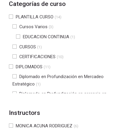
Categorías de curso
PLANTILLA CURSO
(14)
Cursos Varios
(3)
EDUCACION CONTINUA
(1)
CURSOS
(1)
CERTIFICACIONES
(10)
DIPLOMADOS
(11)
Diplomado en Profundización en Mercadeo
Estratégico
(1)
Diplomado en Profundización en gerencia en
Seguridad y Salud en Trabajo
(2)
Diplomado en tecnologías de software para la
Instructors
industria 4.0
(4)
MONICA ACUNA RODRIGUEZ
(6)
Diplomado en NIIF
(3)