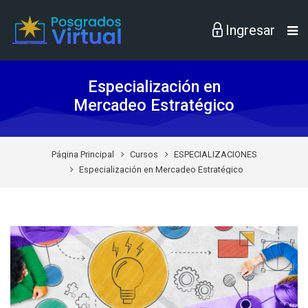
Skip to navigation
Skip to login form
Skip to footer
Saltar al contenido principal
Especialización en
Mercadeo Estratégico
Página Principal
Cursos
ESPECIALIZACIONES
Especialización en Mercadeo Estratégico